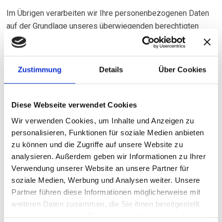
Im Übrigen verarbeiten wir Ihre personenbezogenen Daten
auf der Grundlage unseres überwiegenden berechtigten
Interesses, die unter Punkt 1 genannten Zwecke zu
erreichen (Art. 6 Abs. 1 lit. f DSGVO) und auf der
gesetzlichen Grundlage des WTBG 2017 (Art. 9 Abs. 2 lit. g
Zustimmung
Details
Über Cookies
DSGVO).
3. Übermittlung Ihrer personenbezogenen Daten
Diese Webseite verwendet Cookies
Soweit dies zu den unter Punkt 1 genannten Zwecken
Wir verwenden Cookies, um Inhalte und Anzeigen zu
zwingend erforderlich ist, werden wir Ihre
personalisieren, Funktionen für soziale Medien anbieten
personenbezogenen Daten an folgende Empfänger
zu können und die Zugriffe auf unsere Website zu
übermitteln :
analysieren. Außerdem geben wir Informationen zu Ihrer
Verwendung unserer Website an unsere Partner für
von uns eingesetzte IT-Dienstleister sowie sonstige
soziale Medien, Werbung und Analysen weiter. Unsere
Dienstleister i.Z.m. Marketing-Aktivitäten,
Partner führen diese Informationen möglicherweise mit
von uns eingesetzte IT-Dienstleister sowie sonstige
weiteren Daten zusammen, die Sie ihnen bereitgestellt
Dienstleister i.Z.m. EDV-Dienstleistungen insbesonders
haben oder die sie im Rahmen Ihrer Nutzung der Dienste
dem ASP-Betrieb und zur Wartung und Pflege unserer EDV-