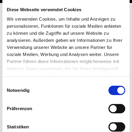
Diese Webseite verwendet Cookies
TERMINBUCHUNG STAMMKUNDEN
Wir verwenden Cookies, um Inhalte und Anzeigen zu
personalisieren, Funktionen für soziale Medien anbieten
zu können und die Zugriffe auf unsere Website zu
Dieser Termin ist nur für angemeldete Stammkunden
analysieren. Außerdem geben wir Informationen zu Ihrer
der Online.Steuerberatung.Steuerprofi möglich.
Verwendung unserer Website an unsere Partner für
soziale Medien, Werbung und Analysen weiter. Unsere
Alle anderen Personen, die Fragen klären wollen,
Partner führen diese Informationen möglicherweise mit
buchen bitte ein
Beratungsgespräch
.
weiteren Daten zusammen, die Sie ihnen bereitgestellt
haben oder die sie im Rahmen Ihrer Nutzung der Dienste
gesammelt haben.
Einwilligungsauswahl
Notwendig
Präferenzen
Statistiken