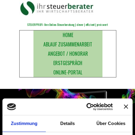
Direkt zum Seiteninhalt
STEUERPROFI: Ihre Online-Steuerberatung | clever | effizient | preiswert
Menü überspringen
HOME
ABLAUF ZUSAMMENARBEIT
ANGEBOT / HONORAR
ERSTGESPRÄCH
ONLINE-PORTAL
Zustimmung
Details
Über Cookies